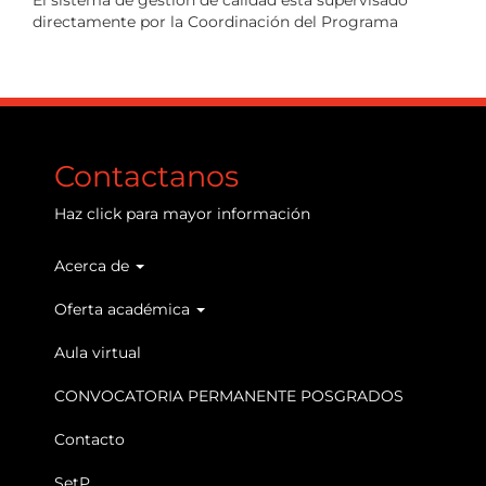
El sistema de gestión de calidad está supervisado
directamente por la Coordinación del Programa
Contactanos
Haz
click
para mayor información
Acerca de
Main
navigation
Oferta académica
Aula virtual
CONVOCATORIA PERMANENTE POSGRADOS
Contacto
SetP