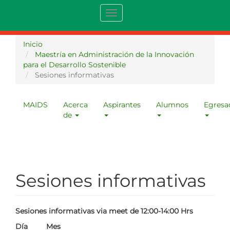
Pasar
Toggle
al
navigation
contenido
principal
Inicio
Maestría en Administración de la Innovación
para el Desarrollo Sostenible
Sesiones informativas
MAIDS
Acerca
Aspirantes
Alumnos
Egresa
Menu
de
maestria
Sesiones informativas
Sesiones informativas via meet de 12:00-14:00 Hrs
Día Mes