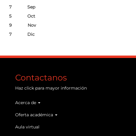
7 Sep
5 Oct
9 Nov
7 Dic
Contactanos
Haz
click
para mayor información
Acerca de
Main
navigation
Oferta académica
Aula virtual