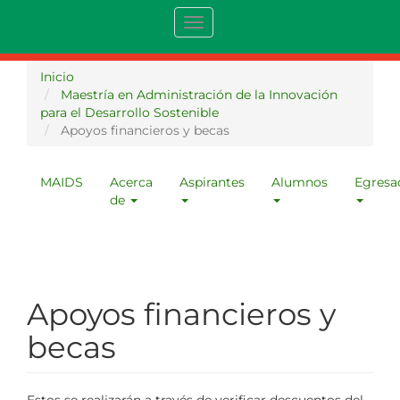
Pasar
Toggle
al
navigation
contenido
principal
Inicio
Maestría en Administración de la Innovación
para el Desarrollo Sostenible
Apoyos financieros y becas
MAIDS
Acerca
Aspirantes
Alumnos
Egresa
Menu
de
maestria
Apoyos financieros y
becas