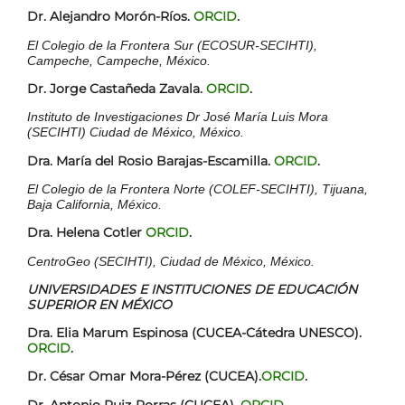
Dr. Alejandro Morón-Ríos.
ORCID
.
El Colegio de la Frontera Sur (ECOSUR-SECIHTI),
Campeche, Campeche, México.
Dr. Jorge Castañeda Zavala.
ORCID
.
Instituto de Investigaciones Dr José María Luis Mora
(SECIHTI) Ciudad de México, México.
Dra. María del Rosio Barajas-Escamilla.
ORCID
.
El Colegio de la Frontera Norte (COLEF-SECIHTI), Tijuana,
Baja California, México.
Dra. Helena Cotler
ORCID
.
CentroGeo (SECIHTI), Ciudad de México, México.
UNIVERSIDADES E INSTITUCIONES DE EDUCACIÓN
SUPERIOR EN MÉXICO
Dra. Elia Marum Espinosa (CUCEA-Cátedra UNESCO).
ORCID
.
Dr. César Omar Mora-Pérez (CUCEA).
ORCID
.
Dr. Antonio Ruiz-Porras (CUCEA).
ORCID
.