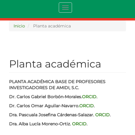
Pasar
Toggle
al
navigation
contenido
principal
Inicio
Planta académica
Planta académica
PLANTA ACADÉMICA BASE DE PROFESORES
INVESTIGADORES DE AMIDI, S.C.
Dr. Carlos Gabriel Borbón-Morales.
ORCID
.
Dr. Carlos Omar Aguilar-Navarro
.
ORCID
.
Dra. Pascuala Josefina Cárdenas-Salazar.
ORCID
.
Dra. Alba Lucía Moreno-Ortiz.
ORCID
.