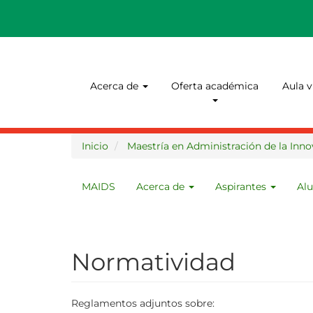
Pasar
al
contenido
principal
Navegación
Acerca de
Oferta académica
Aula v
principal
Inicio
Maestría en Administración de la Inno
MAIDS
Acerca de
Aspirantes
Al
Menu
maestria
Normatividad
Reglamentos adjuntos sobre: