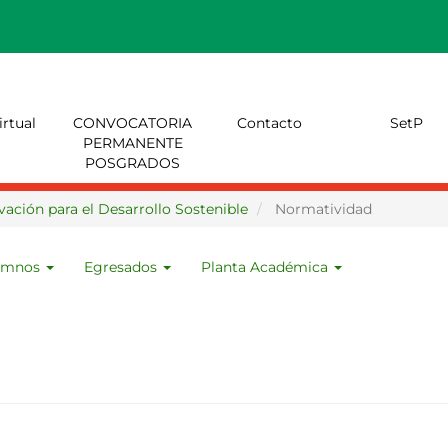
AMIDI.MX
irtual
CONVOCATORIA
Contacto
SetP
PERMANENTE
POSGRADOS
vación para el Desarrollo Sostenible
Normatividad
umnos
Egresados
Planta Académica