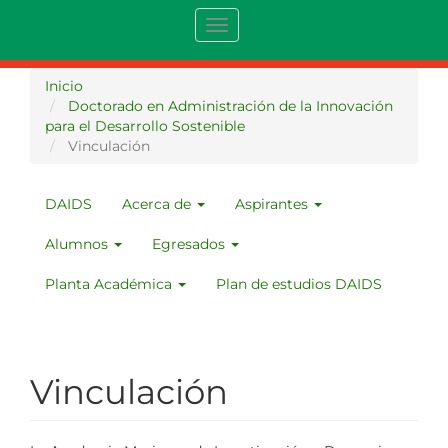
Pasar
Toggle
al
navigation
contenido
principal
Inicio
Doctorado en Administración de la Innovación
para el Desarrollo Sostenible
Vinculación
DAIDS
Acerca de
Aspirantes
MENU
DAIDS
Alumnos
Egresados
Planta Académica
Plan de estudios DAIDS
Vinculación