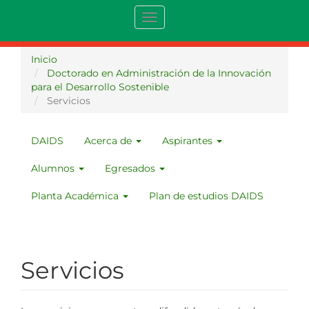
Pasar
Toggle
al
navigation
contenido
principal
Inicio
Doctorado en Administración de la Innovación
para el Desarrollo Sostenible
Servicios
DAIDS
Acerca de
Aspirantes
MENU
DAIDS
Alumnos
Egresados
Planta Académica
Plan de estudios DAIDS
Servicios