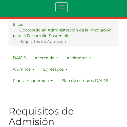
Pasar
Toggle
al
navigation
contenido
principal
Inicio
Doctorado en Administración de la Innovación
para el Desarrollo Sostenible
Requisitos de Admisión
DAIDS
Acerca de
Aspirantes
MENU
DAIDS
Alumnos
Egresados
Planta Académica
Plan de estudios DAIDS
Requisitos de
Admisión