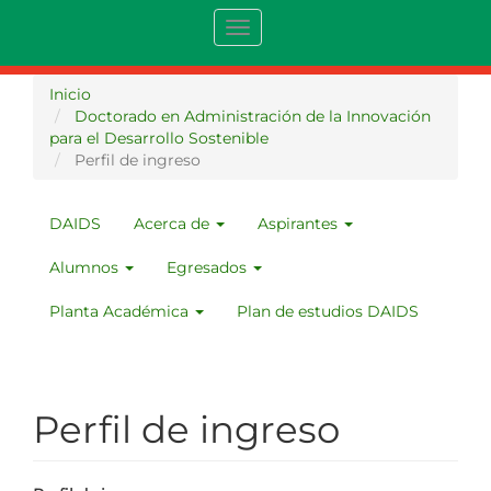
Pasar
Toggle
al
navigation
contenido
principal
Inicio
Doctorado en Administración de la Innovación
para el Desarrollo Sostenible
Perfil de ingreso
DAIDS
Acerca de
Aspirantes
MENU
DAIDS
Alumnos
Egresados
Planta Académica
Plan de estudios DAIDS
Perfil de ingreso