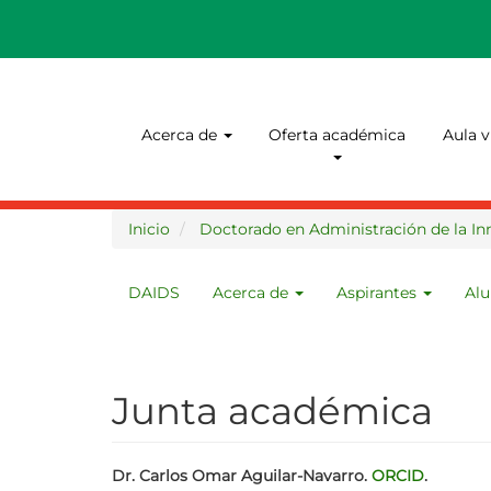
Pasar
al
contenido
principal
Navegación
Acerca de
Oferta académica
Aula v
principal
Inicio
Doctorado en Administración de la Inn
DAIDS
Acerca de
Aspirantes
Al
MENU
DAIDS
Junta académica
Dr. Carlos Omar Aguilar-Navarro.
ORCID
.