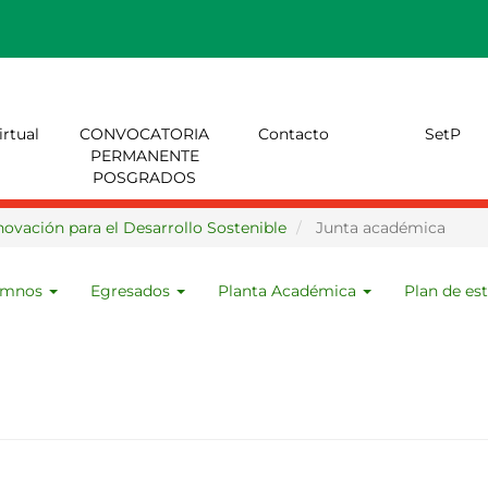
AMIDI.MX
irtual
CONVOCATORIA
Contacto
SetP
PERMANENTE
POSGRADOS
ovación para el Desarrollo Sostenible
Junta académica
umnos
Egresados
Planta Académica
Plan de es