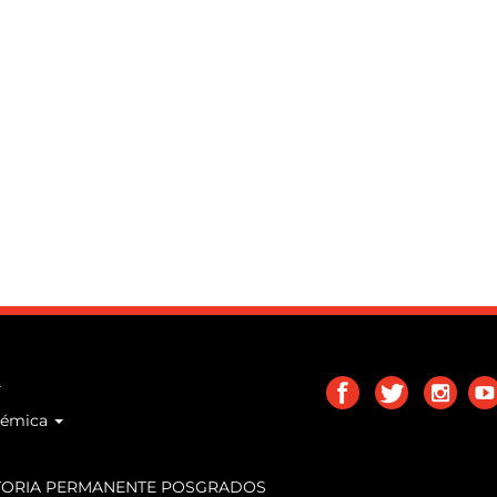
démica
tion
ORIA PERMANENTE POSGRADOS