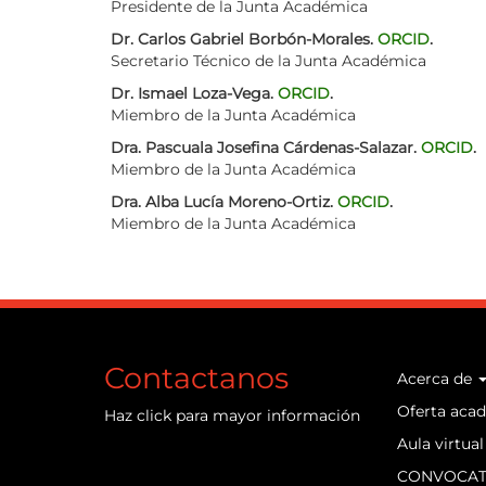
Presidente de la Junta Académica
Dr. Carlos Gabriel Borbón-Morales.
ORCID
.
Secretario Técnico de la Junta Académica
Dr. Ismael Loza-Vega.
ORCID
.
Miembro de la Junta Académica
Dra. Pascuala Josefina Cárdenas-Salazar.
ORCID
.
Miembro de la Junta Académica
Dra. Alba Lucía Moreno-Ortiz.
ORCID
.
Miembro de la Junta Académica
Contactanos
Acerca de
Main
Oferta aca
Haz
click
para mayor información
naviga
Aula virtual
CONVOCAT