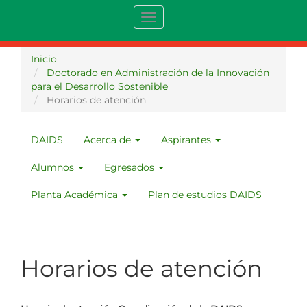
Pasar
Toggle
al
navigation
contenido
principal
Inicio
Doctorado en Administración de la Innovación
para el Desarrollo Sostenible
Horarios de atención
DAIDS
Acerca de
Aspirantes
MENU
DAIDS
Alumnos
Egresados
Planta Académica
Plan de estudios DAIDS
Horarios de atención