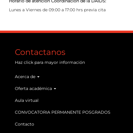
Horario de atención Coordinación de la DAIDS:
Lunes a Viernes de 09:00 a 17:00 hrs previa cita
Contactanos
Haz
click
para mayor información
Acerca de
Main
navigation
Oferta académica
Aula virtual
CONVOCATORIA PERMANENTE POSGRADOS
Contacto